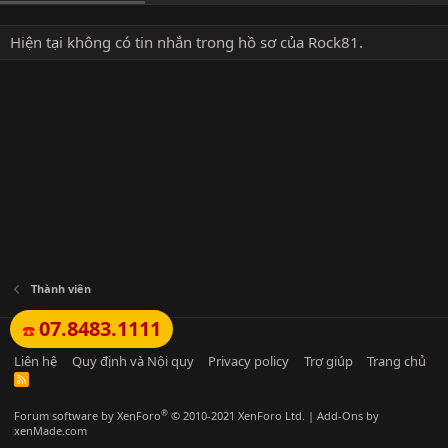
Hiện tại không có tin nhắn trong hồ sơ của Rock81.
Thành viên
07.8483.1111
☎️
Tiếng Việt (VN)
Liên hệ
Quy định và Nội quy
Privacy policy
Trợ giúp
Trang chủ
R
S
S
®
Forum software by XenForo
© 2010-2021 XenForo Ltd.
|
Add-Ons
by
xenMade.com