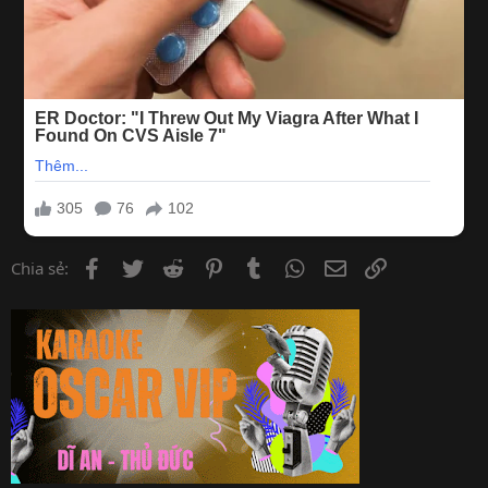
Facebook
Twitter
Reddit
Pinterest
Tumblr
WhatsApp
Email
Link
Chia sẻ: