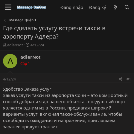
Đăng nhập
Đăng ký
Massage Quận 1
Где сделать услугу встречи такси в
аэропорту Адлера?
T
N
adlerNot
4/12/24
h
g
r
à
adlerNot
A
e
y
Cấp 1
a
g
d
ử
s
i
4/12/24
#1
t
a
Удобство Заказа услуг
r
Заказ услуги такси из аэропорта Сочи – это комфортный
t
способ добраться до вашего объекта . воздушный порт
e
является одним из в России, предлагая широкий
r
варианты услуг, включая такси-обслуживание. Чтобы
освободить ожидания и напряжения, приглашаем
заранее продукт транзит.