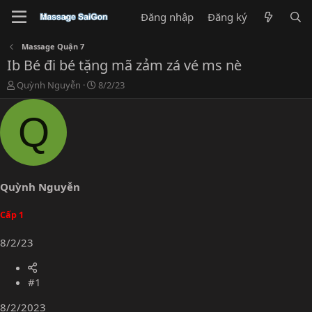
Đăng nhập
Đăng ký
Massage Quận 7
Ib Bé đi bé tặng mã zảm zá vé ms nè
T
N
Quỳnh Nguyễn
8/2/23
h
g
r
à
Q
e
y
a
g
d
ử
s
i
t
a
Quỳnh Nguyễn
r
t
Cấp 1
e
r
8/2/23
#1
8/2/2023