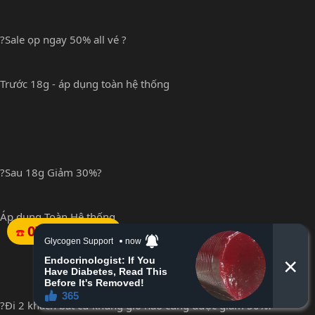
?Sale ọp ngay 50% all vé ?
Trước 18g - áp dụng toàn hệ thống
?Sau 18g Giảm 30%?
Áp dụng Toàn Hệ thống
07.8483.1111
☎️
?Đi 2 khách bất cứ khung giờ nào cũng được giảm 50%?