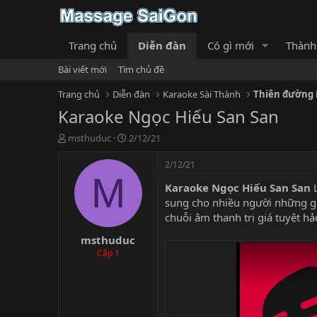
Trang chủ
Diễn đàn
Có gì mới
Thành
Bài viết mới
Tìm chủ đề
Trang chủ
Diễn đàn
Karaoke Sài Thành
Thiên đường
Karaoke Ngọc Hiếu San San
T
N
msthuduc
2/12/21
h
g
r
à
2/12/21
e
y
M
Karaoke Ngọc Hiếu San San
a
g
d
ử
sung cho nhiều người những giờ 
s
i
chuỗi âm thanh trị giá tuyệt h
t
msthuduc
a
r
Cấp 1
t
e
r