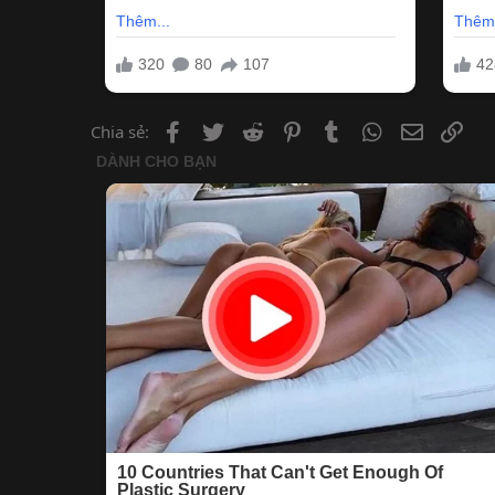
Facebook
Twitter
Reddit
Pinterest
Tumblr
WhatsApp
Email
Lin
Chia sẻ: