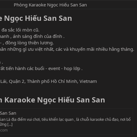
Phòng Karaoke Ngọc Hiếu San San
 Ngọc Hiếu San San​
 đa sắc lối mòn cũ.
anh , ánh sáng đỉnh của đỉnh .
- , đồng lòng thiện lương.
hân những gì ưu việt nhất, các và khuyến mãi nhiều hằng tháng.
 .
ất tiến hành các buổi - event - họp lớp .
Lái, Quận 2, Thành phố Hồ Chí Minh, Vietnam
 Karaoke Ngọc Hiếu San San​
San San
n Là địa điểm vui chơi, tiêu khiển lạc quan , là chuỗi karaoke chủ đạo, nơi bổ
ững […]
.com