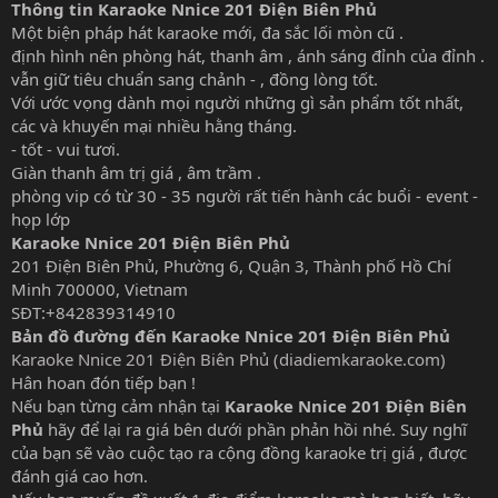
Thông tin Karaoke Nnice 201 Điện Biên Phủ
Một biện pháp hát karaoke mới, đa sắc lối mòn cũ .
định hình nên phòng hát, thanh âm , ánh sáng đỉnh của đỉnh .
vẫn giữ tiêu chuẩn sang chảnh - , đồng lòng tốt.
Với ước vọng dành mọi người những gì sản phẩm tốt nhất,
các và khuyến mại nhiều hằng tháng.
- tốt - vui tươi.
Giàn thanh âm trị giá , âm trầm .
phòng vip có từ 30 - 35 người rất tiến hành các buổi - event -
họp lớp
Karaoke Nnice 201 Điện Biên Phủ
201 Điện Biên Phủ, Phường 6, Quận 3, Thành phố Hồ Chí
Minh 700000, Vietnam
SĐT:+842839314910
Bản đồ đường đến Karaoke Nnice 201 Điện Biên Phủ
Karaoke Nnice 201 Điện Biên Phủ (diadiemkaraoke.com)
Hân hoan đón tiếp bạn !
Nếu bạn từng cảm nhận tại
Karaoke Nnice 201 Điện Biên
Phủ
hãy để lại ra giá bên dưới phần phản hồi nhé. Suy nghĩ
của bạn sẽ vào cuộc tạo ra cộng đồng karaoke trị giá , được
đánh giá cao hơn.