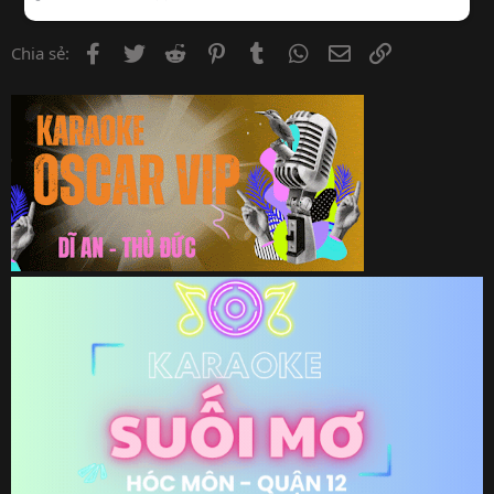
Facebook
Twitter
Reddit
Pinterest
Tumblr
WhatsApp
Email
Link
Chia sẻ: