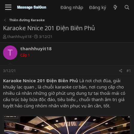
Đăng nhập
Đăng ký
Thiên đường Karaoke
Karaoke Nnice 201 Điện Biên Phủ
T
N
thanhhuyit18
3/12/21
h
g
r
à
thanhhuyit18
T
e
y
Cấp 1
a
g
d
ử
s
i
3/12/21
#1
t
a
Karaoke Nnice 201 Điện Biên Phủ
Là nơi chơi đùa, giải
r
khuây lạc quan , là chuỗi karaoke cơ bản, nơi cung cấp cho
t
nhiều cá nhân những giờ phút ung dung tự tại thoải mái có
e
cấu trúc bày bừa độc đáo, tiêu biểu , chuỗi thanh âm trị giá
r
tuyệt hảo cùng nhóm nhân viên phục vụ ân cần, tốt.