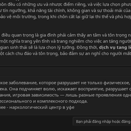
hôn đều có những ưu và nhược điểm riêng, và việc lựa chọn ph
 tín ngưỡng, khả năng tài chính, không gian và sự thoải mái của 
bảo vệ môi trường, trong khi chôn cất lại giữ lại thi thể và phù hợp
điều quan trọng là gia đình phải cảm thấy an tâm và tôn trọng 
một nghĩa trang yên tĩnh và trang nghiêm cho việc an táng ngườ
ian sinh thái sẽ là lựa chọn lý tưởng. Đồng thời,
dịch vụ tang l
một cách chu đáo và tôn trọng, bảo đảm sự an nghỉ cho người mất
кое заболевание, которое разрушает не только физическое,
ека. Она подчиняет волю, искажает восприятие, разрушает 
мания, игровая зависимость — лишь разные проявления од
ссионального и комплексного подхода.
ее -
наркологический центр в уфе
Bạn phải đăng nhập hoặc đăng 