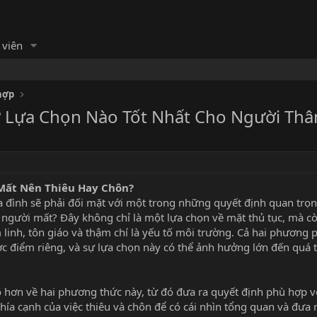
 viên
hợp
 Lựa Chọn Nào Tốt Nhất Cho Người Thâ
 Mất Nên Thiêu Hay Chôn?
ia đình sẽ phải đối mặt với một trong những quyết định quan trọ
n người mất? Đây không chỉ là một lựa chọn về mặt thủ tục, mà c
linh, tôn giáo và thậm chí là yếu tố môi trường. Cả hai phương 
 điểm riêng, và sự lựa chọn này có thể ảnh hưởng lớn đến quá t
rõ hơn về hai phương thức này, từ đó đưa ra quyết định phù hợp v
hía cạnh của việc thiêu và chôn để có cái nhìn tổng quan và đưa 