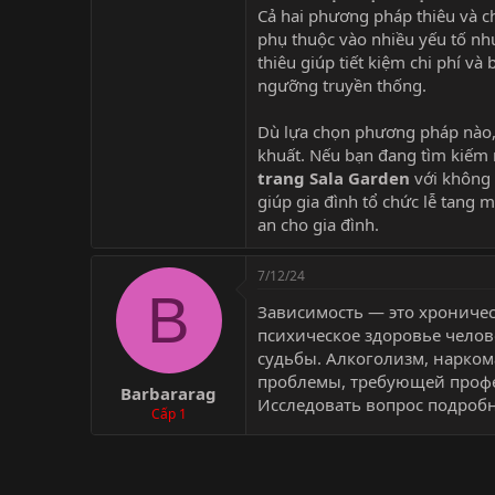
Cả hai phương pháp thiêu và c
phụ thuộc vào nhiều yếu tố như
thiêu giúp tiết kiệm chi phí và 
ngưỡng truyền thống.
Dù lựa chọn phương pháp nào, 
khuất. Nếu bạn đang tìm kiếm 
trang
Sala Garden
với không g
giúp gia đình tổ chức lễ tang 
an cho gia đình.
7/12/24
B
Зависимость — это хроничес
психическое здоровье челов
судьбы. Алкоголизм, нарко
проблемы, требующей профе
Barbararag
Исследовать вопрос подробн
Cấp 1