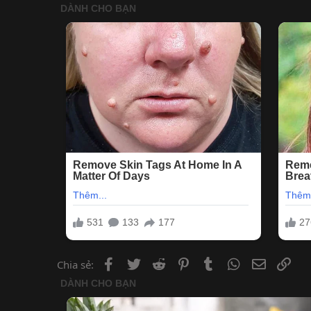
Facebook
Twitter
Reddit
Pinterest
Tumblr
WhatsApp
Email
Lin
Chia sẻ: