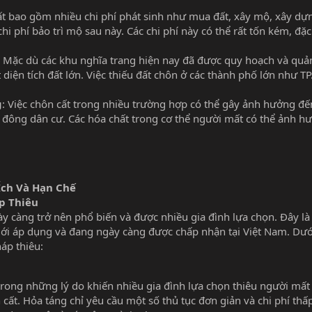
cất bao gồm nhiều chi phí phát sinh như mua đất, xây mộ, xây dự
i phí bảo trì mộ sau này. Các chi phí này có thể rất tốn kém, đặc 
: Mặc dù các khu nghĩa trang hiện nay đã được quy hoạch và quản 
diện tích đất lớn. Việc thiếu đất chôn ở các thành phố lớn như T
g
: Việc chôn cất trong nhiều trường hợp có thể gây ảnh hưởng đế
c đông dân cư. Các hóa chất trong cơ thể người mất có thể ảnh h
 Ích Và Hạn Chế
p Thiêu
ày càng trở nên phổ biến và được nhiều gia đình lựa chọn. Đây 
iới áp dụng và đang ngày càng được chấp nhận tại Việt Nam. Dướ
áp thiêu:
trong những lý do khiến nhiều gia đình lựa chọn thiêu người mất 
 cất. Hỏa táng chỉ yêu cầu một số thủ tục đơn giản và chi phí thấ