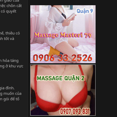
ôn giáo của
iệc chôn cất
 có quyết
hế, thiêu có
h tốt và
n hỏa táng
ống ở khu vực
gia đình.
ong muốn của
n gói để tổ