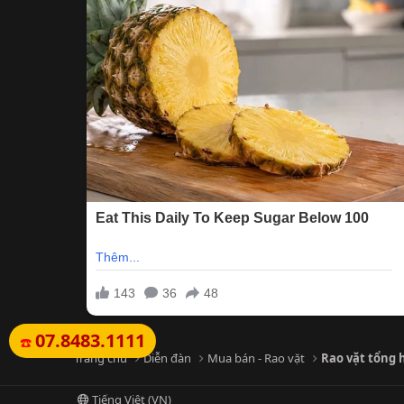
07.8483.1111
☎️
Trang chủ
Diễn đàn
Mua bán - Rao vặt
Rao vặt tổng 
Tiếng Việt (VN)