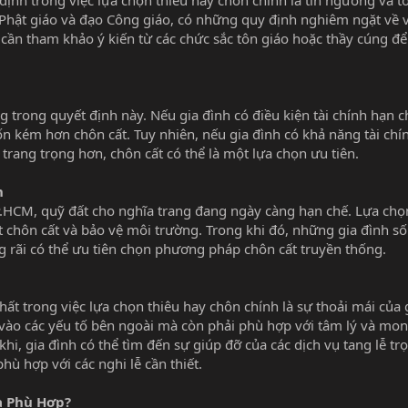
ịnh trong việc lựa chọn thiêu hay chôn chính là tín ngưỡng và t
 Phật giáo và đạo Công giáo, có những quy định nghiêm ngặt về v
 cần tham khảo ý kiến từ các chức sắc tôn giáo hoặc thầy cúng để
g trong quyết định này. Nếu gia đình có điều kiện tài chính hạn c
 tốn kém hơn chôn cất. Tuy nhiên, nếu gia đình có khả năng tài chín
trang trọng hơn, chôn cất có thể là một lựa chọn ưu tiên.
n
.HCM, quỹ đất cho nghĩa trang đang ngày càng hạn chế. Lựa chọ
ất chôn cất và bảo vệ môi trường. Trong khi đó, những gia đình s
g rãi có thể ưu tiên chọn phương pháp chôn cất truyền thống.
h
ất trong việc lựa chọn thiêu hay chôn chính là sự thoải mái của 
vào các yếu tố bên ngoài mà còn phải phù hợp với tâm lý và m
khi, gia đình có thể tìm đến sự giúp đỡ của các dịch vụ tang lễ trọ
hù hợp với các nghi lễ cần thiết.
à Phù Hợp?