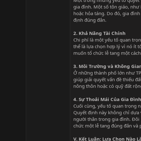
Một trong những yếu tố quyết đ
gia đình. Một số tôn giáo, như
hoặc hỏa táng. Do đó, gia đình
định đúng đắn.
2.
Khả Năng Tài Chính
Chi phí là một yếu tố quan trọn
thể là lựa chọn hợp lý vì nó ít
muốn tổ chức lễ tang một cách 
3.
Môi Trường và Không Gia
Ở những thành phố lớn như TP
giúp giải quyết vấn đề thiếu đ
nông thôn hoặc có quỹ đất rộn
4.
Sự Thoải Mái Của Gia Đìn
Cuối cùng, yếu tố quan trọng nh
Quyết định này không chỉ dựa 
người thân trong gia đình. Đôi 
chức một lễ tang đúng đắn và p
V. Kết Luận: Lựa Chọn Nào L