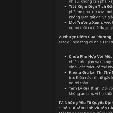
nhiều, không cần phải xâ
Tiết Kiệm Diện Tích Đấ
phố lớn như TP.HCM, nơi 
không gian đất đai và giả
Môi Trường Xanh
: Việc
người mất có thể được gi
2.
Nhược Điểm Của Phương 
Mặc dù hỏa táng có nhiều ưu đ
Chưa Phù Hợp Với Một
nhiều tôn giáo và tín ng
đình, việc thiêu có thể 
Không Giữ Lại Thi Thể
tro. Điều này có thể gây
người thân.
Tâm Lý Gia Đình
: Đối v
không an tâm, vì họ khôn
IV. Những Yếu Tố Quyết Địn
1.
Yếu Tố Tâm Linh và Tôn Gi