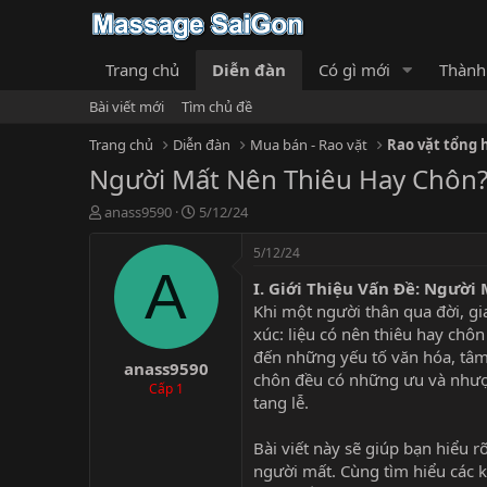
Trang chủ
Diễn đàn
Có gì mới
Thành
Bài viết mới
Tìm chủ đề
Trang chủ
Diễn đàn
Mua bán - Rao vặt
Rao vặt tổng 
Người Mất Nên Thiêu Hay Chôn?
T
N
anass9590
5/12/24
h
g
r
à
5/12/24
e
y
A
I. Giới Thiệu Vấn Đề: Người
a
g
d
ử
Khi một người thân qua đời, g
s
i
xúc: liệu có nên thiêu hay chô
t
đến những yếu tố văn hóa, tâm 
anass9590
a
chôn đều có những ưu và nhược
r
Cấp 1
tang lễ.
t
e
r
Bài viết này sẽ giúp bạn hiểu 
người mất. Cùng tìm hiểu các k