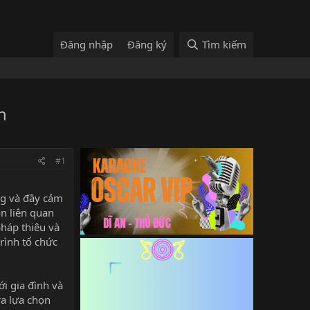
Đăng nhập
Đăng ký
Tìm kiếm
n
#1
ng và đầy cảm
òn liên quan
pháp thiêu và
rình tổ chức
ới gia đình và
ra lựa chọn