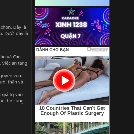
 chọn. Đây là
o. Dưới đây là
iáo và đạo
. Việc an táng
nguyên vẹn.
ười thân và
 giá trị văn
tục thờ cúng