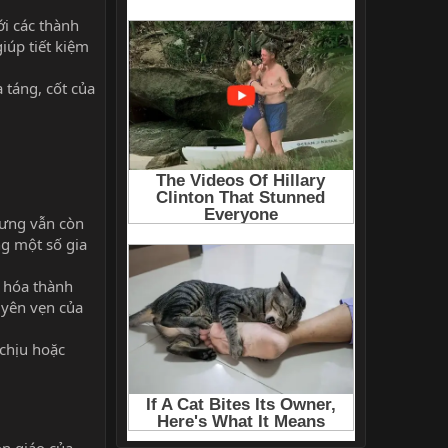
ới các thành
iúp tiết kiệm
 táng, cốt của
hưng vẫn còn
ng một số gia
t hóa thành
uyên vẹn của
 chịu hoặc