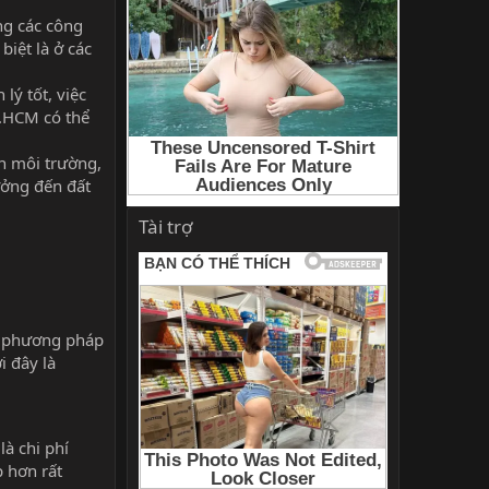
ng các công
biệt là ở các
lý tốt, việc
P.HCM có thể
n môi trường,
ưởng đến đất
Tài trợ
là phương pháp
i đây là
là chi phí
p hơn rất