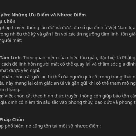
ruyền: Những Ưu Điểm và Nhược Điểm
p Chôn
háp truyền thống lâu đời và được đa số gia đình ở Việt Nam lựa
ng nhiều thế kỷ và gắn liền với các tín ngưỡng tâm linh, tôn giá
người mất:
 Tâm Linh
: Theo quan niệm của nhiều tôn giáo, đặc biệt là Phật g
 cách để linh hồn người mất có thể quay lại và chăm sóc gia đình
 mất được yên nghỉ.
 pháp chôn cất giữ lại thi thể của người quá cố trong trạng thái 
iều này mang lại cảm giác an ủi và gần gũi khi có thể thăm mộ ng
ăm tháng.
a
: Việc chôn cất theo hình thức truyền thống còn giúp bảo tồn các
c gia đình có niềm tin sâu sắc vào phong thủy, đạo đức và phong 
Pháp Chôn
p phổ biến, nó cũng tồn tại một số nhược điểm: