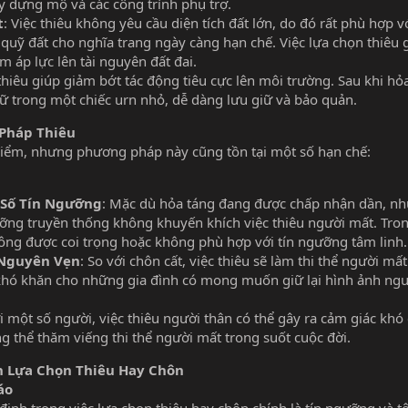
y dựng mộ và các công trình phụ trợ.
t
: Việc thiêu không yêu cầu diện tích đất lớn, do đó rất phù hợp v
quỹ đất cho nghĩa trang ngày càng hạn chế. Việc lựa chọn thiêu g
m áp lực lên tài nguyên đất đai.
 thiêu giúp giảm bớt tác động tiêu cực lên môi trường. Sau khi hỏa
ữ trong một chiếc urn nhỏ, dễ dàng lưu giữ và bảo quản.
Pháp Thiêu
iểm, nhưng phương pháp này cũng tồn tại một số hạn chế:
 Số Tín Ngưỡng
: Mặc dù hỏa táng đang được chấp nhận dần, n
ưỡng truyền thống không khuyến khích việc thiêu người mất. Tro
không được coi trọng hoặc không phù hợp với tín ngưỡng tâm linh.
 Nguyên Vẹn
: So với chôn cất, việc thiêu sẽ làm thi thể người mấ
 khó khăn cho những gia đình có mong muốn giữ lại hình ảnh ng
ới một số người, việc thiêu người thân có thể gây ra cảm giác khó
g thể thăm viếng thi thể người mất trong suốt cuộc đời.
h Lựa Chọn Thiêu Hay Chôn
áo