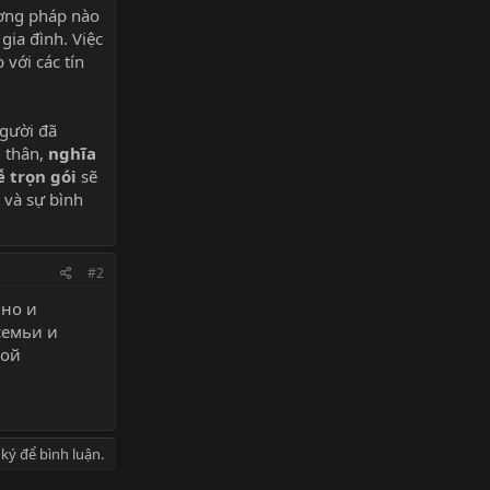
ương pháp nào
gia đình. Việc
 với các tín
người đã
i thân,
nghĩa
ễ trọn gói
sẽ
 và sự bình
#2
 но и
семьи и
ной
ký để bình luận.