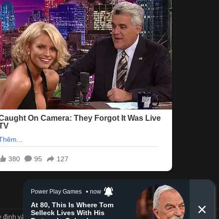
 định và Nội quy
Privacy policy
Trợ giúp
Trang chủ
R