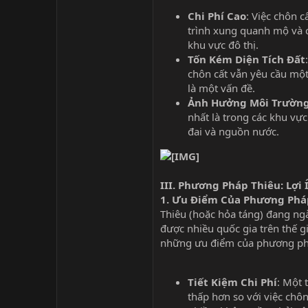
Chi Phí Cao
: Việc chôn 
trình xung quanh mộ và ch
khu vực đô thị.
Tốn Kém Diện Tích Đất
chôn cất vẫn yêu cầu một 
là một vấn đề.
Ảnh Hưởng Môi Trườn
nhất là trong các khu vự
đai và nguồn nước.
III. Phương Pháp Thiêu: Lợi
1.
Ưu Điểm Của Phương Phá
Thiêu (hoặc hỏa táng) đang ng
được nhiều quốc gia trên thế g
những ưu điểm của phương ph
Tiết Kiệm Chi Phí
: Một 
thấp hơn so với việc chôn