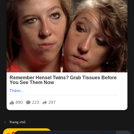
Trang chủ
078.527.1111