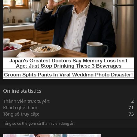
Online statistics
Thành viên trực tuyến
2
Khách ghé thăm
71
Tổng số truy cập
73
Tổng số có thể gồm cả thành viên đang ẩn.