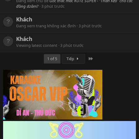
Đang xem chủ đề
Góc thắc mắc KUTE SUPER - ”Thần Kẹo" cho các
đồng dzâm?
3 phút trước
Khách
Đang xem trang không xác định
3 phút trước
Khách
Viewing latest content
3 phút trước
Last
1 of 5
Tiếp