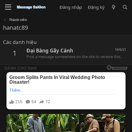
Đăng nhập
Đăng ký
Thành viên
hanatc89
Các danh hiệu
Đại Bàng Gãy Cánh
10/6/21
1
Post a message somewhere on the site to receive this.