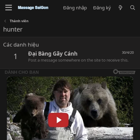
Đăng nhập
Đăng ký
Thành viên
hunter
Các danh hiệu
Đại Bàng Gãy Cánh
30/4/20
1
Post a message somewhere on the site to receive this.