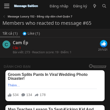
Đăng nhập
Đăng ký
Massage Luxury 152 - Đẳng cấp dân chơi Quận 7
Members who reacted to message #65
Tất cả
(1)
Like
(1)
Cam Ép
C
Cấp 1
21/1/21
Bài viết
273
Reaction score
19
Điểm
1