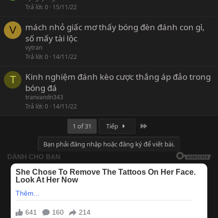
Trả lời
0
15/11/22
mách nhỏ giấc mơ thấy bóng đèn đánh con gì,
V
số mấy tài lộc
vytran
Trả lời
0
14/11/22
Kinh nghiệm đánh kèo cược thắng áp đảo trong
T
bóng đá
tranvandn343
Trả lời
0
14/11/22
Last
1 of 31
Tiếp
Bạn phải đăng nhập hoặc đăng ký để viết bài.