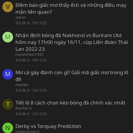
Điềm báo giấc mơ thấy ếch và những điều may
V
mắn liên quan?
vytran
Trả lời
0
16/11/22
Nhận định bóng đá Nakhonsi vs Buriram Utd
M
hôm nay 17h00 ngày 16/11, cúp Liên đoàn Thái
Lan 2022-23
maiianhbao1990
Trả lời
0
16/11/22
Mơ cá gáy đánh con gì? Giải mã giấc mơ trong lô
M
đề
membo
Trả lời
0
15/11/22
Tiết lộ 8 cách chọn kèo bóng đá chính xác nhất
T
thanhle12
Trả lời
0
15/11/22
Derby vs Torquay Prediction
N
nynguyengenz