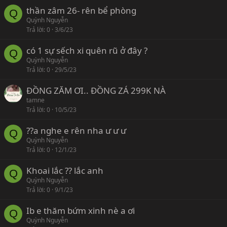
thần zâm 26- rên bể phòng
Q
Quỳnh Nguyễn
Trả lời
0
3/6/23
có 1 sự sếch xi quên rũ ở đây ?
Q
Quỳnh Nguyễn
Trả lời
0
29/5/23
ĐỒNG ZĂM ƠI.. ĐỒNG ZÁ 299K NÀ
tamne
Trả lời
0
10/5/23
??a nghe e rên nha ư ư ư
Q
Quỳnh Nguyễn
Trả lời
0
12/1/23
Khoai lắc ?? lắc anh
Q
Quỳnh Nguyễn
Trả lời
0
9/1/23
Ib e thăm bứm xinh nè a ơi
Q
Quỳnh Nguyễn