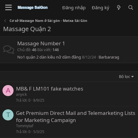
Đăng nhập
Đăng ký
Cơ sở Massage Nam ở Sài gòn - Matxa Sài Gòn
Massage Quận 2
Massage Number 1
Chủ đề
46
Bài viết
146
No1 quận 2 dàn kiều nữ dâm đãng
8/12/24
Barbararag
Bộ lọc
MB& F LM101 fake watches
A
anyick
Trả lời
0
8/9/25
Get Premium Direct Mail and Telemarketing Lists
T
for Marketing Campaign
Tommytaf
Trả lời
0
5/3/25