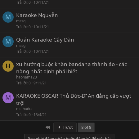
Trả lời
0
10/11/21
Karaoke Nguyễn
M
mssg
Trả lời
0
10/11/21
Quán Karaoke Cây Đàn
M
mssg
Trả lời
0
10/11/21
xu hướng buộc khăn bandana thành áo - các
H
nàng nhất định phải biết
haonam123
Trả lời
0
9/11/21
KARAOKE OSCAR Thủ Đức-Dĩ An đẳng cấp vượt
M
trội
msthuduc
Trả lời
0
13/4/21
First
Trước
8 of 8
Bạn phải đăng nhập hoặc đăng ký để viết bài.