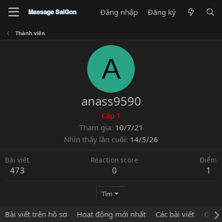
Đăng nhập
Đăng ký
Thành viên
A
anass9590
Cấp 1
Tham gia
10/7/21
Nhìn thấy lần cuối
14/5/26
Bài viết
Reaction score
Điểm
473
0
1
Tìm
Bài viết trên hồ sơ
Hoạt động mới nhất
Các bài viết
Giới 