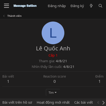
Đăng nhập
Đăng ký
Thành viên
L
Lê Quốc Anh
Cấp 1
Tham gia
4/8/21
Nhìn thấy lần cuối
4/8/21
Bài viết
Reaction score
Điểm
1
0
1
Tìm
Bài viết trên hồ sơ
Hoạt động mới nhất
Các bài viết
Giới 