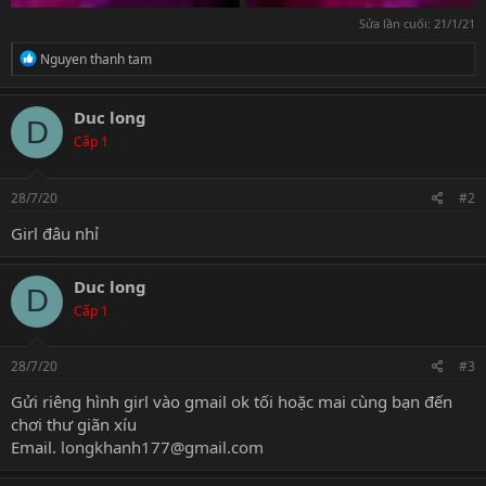
Sửa lần cuối:
21/1/21
R
Nguyen thanh tam
e
a
c
Duc long
D
t
Cấp 1
i
o
n
s
28/7/20
#2
:
Girl đâu nhỉ
Duc long
D
Cấp 1
28/7/20
#3
Gửi riêng hình girl vào gmail ok tối hoặc mai cùng bạn đến
chơi thư giãn xíu
Email.
longkhanh177@gmail.com