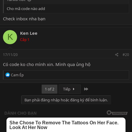
Cho mã code nào add
Check inbox nha bạn
Ken Lee
K
Cấp 1
17/11/20
#20
Có code ko cho mình xin. Mình qua ủng hộ
R
Cam Ép
e
a
c
Last
1 of 2
Tiếp
t
i
Bạn phải đăng nhập hoặc đăng ký để bình luận.
o
n
s
: