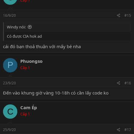
Cấp 1
16/9/20
#15
Windy nói:
Có được CIA hok ad
cái đó bạn thoả thuận với mấy bé nha
Phuongso
P
Cấp 1
23/9/20
#16
Đến vào khung giờ vàng 10-18h có cần lấy code ko
Cam Ép
C
Cấp 1
25/9/20
#17