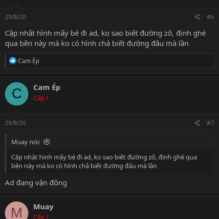
29/8/20
#6
Cập nhật hình mấy bé đi ad, ko sao biết đường zô, định ghé
qua bên này mà ko có hình chả biết đường đâu mà lần
R
Cam Ép
e
a
c
Cam Ép
C
t
Cấp 1
i
o
n
s
29/8/20
#7
:
Muay nói:
Cập nhật hình mấy bé đi ad, ko sao biết đường zô, định ghé qua
bên này mà ko có hình chả biết đường đâu mà lần
Ad đang vận động
Muay
M
Cấp 1