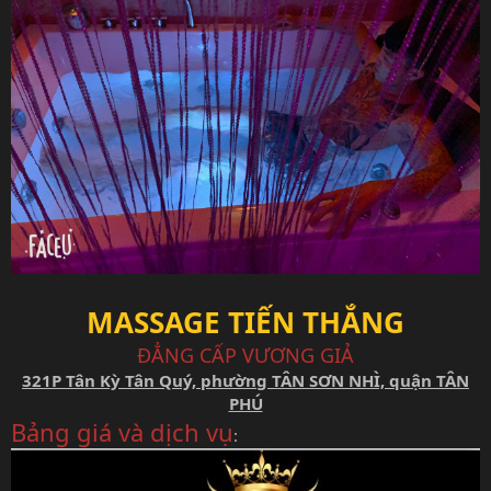
MASSAGE TIẾN THẮNG
ĐẲNG CẤP VƯƠNG GIẢ
321P Tân Kỳ Tân Quý, phường TÂN SƠN NHÌ, quận TÂN
PHÚ
Bảng giá và dịch vụ
: