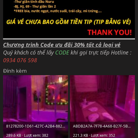
Chương trình Code ưu đãi 30% tất cả loại vé
Quý khách có thể lấy
CODE
khi gọi trực tiếp Hotline :
0934 076 598
Đính kèm
81278200-1D61-427C-A2B4-8827D11B631D.jpeg
ABDB2A7A-7F78-4A68-B27F-5B57BDB50D6F.jpeg
289.6 KB · Lượt xem: 382
221.3 KB · Lượt xem: 352