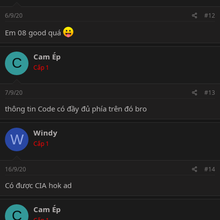
6/9/20
#12
Em 08 good quá
Cam Ép
C
Cấp 1
7/9/20
#13
thông tin Code có đầy đủ phía trên đó bro
Windy
W
Cấp 1
16/9/20
#14
Có được CIA hok ad
Cam Ép
C