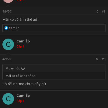
4/9/20
#8
Mãi ko có ảnh thế ad
R
Cam Ép
e
a
c
Cam Ép
C
t
Cấp 1
i
o
n
s
4/9/20
#9
:
Muay nói:
Mãi ko có ảnh thế ad
Có rồi nhưng chưa đầy đủ
Cam Ép
C
Cấp 1