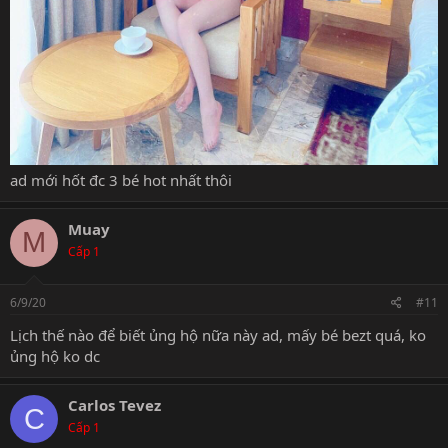
ad mới hốt đc 3 bé hot nhất thôi
Muay
M
Cấp 1
6/9/20
#11
Lịch thế nào để biết ủng hộ nữa này ad, mấy bé bezt quá, ko
ủng hộ ko dc
Carlos Tevez
C
Cấp 1