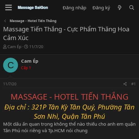
Đăng nhập
Đăng ký
Massage - Hotel Tiến Thắng
Massage Tiến Thắng - Cực Phẩm Thăng Hoa
Cảm Xúc
T
N
Cam Ép
11/7/20
h
g
r
à
Cam Ép
C
e
y
Cấp 1
a
g
d
ử
s
i
11/7/20
#1
t
a
MASSAGE - HOTEL TIẾN THẮNG
r
t
Địa chỉ : 321P Tân Kỳ Tân Quý, Phường Tân
e
r
Sơn Nhì, Quận Tân Phú
Một dấu ấn quan trọng không thể nào thiếu cho anh em quận
Tân Phú nói riêng và Tp.HCM nói chung