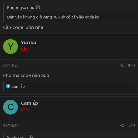
Phuongso nói:
Đến vào khung giờ vàng 10-18h có cần lấy code ko
Cần Code luôn nha
Yuriko
Y
Cấp 1
31/10/20
#18
Cho mã code nào add
R
Cam Ép
e
a
c
Cam Ép
C
t
Cấp 1
i
o
n
s
31/10/20
#19
:
Yuriko nói: