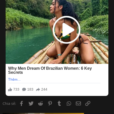
Facebook
Twitter
Reddit
Pinterest
Tumblr
WhatsApp
Email
Link
Chia sẻ: