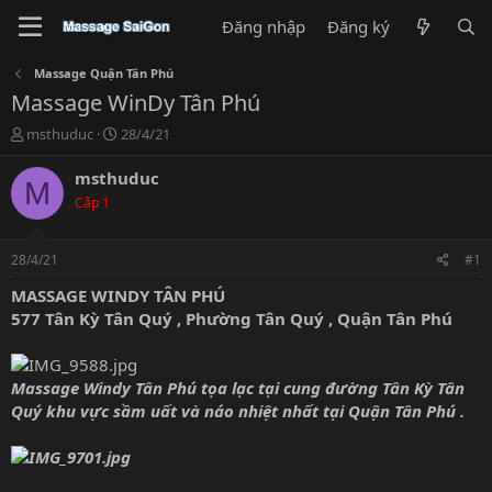
Đăng nhập
Đăng ký
Massage Quận Tân Phú
Massage WinDy Tân Phú
T
N
msthuduc
28/4/21
h
g
r
à
msthuduc
M
e
y
Cấp 1
a
g
d
ử
s
i
28/4/21
#1
t
a
MASSAGE WINDY TÂN PHÚ
r
577 Tân Kỳ Tân Quý , Phường Tân Quý , Quận Tân Phú
t
e
r
Massage Windy Tân Phú tọa lạc tại cung đường Tân Kỳ Tân
Quý khu vực sầm uất và náo nhiệt nhất tại Quận Tân Phú .