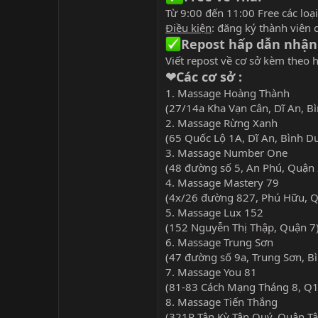
Từ 9:00 đến 11:00 Free các loạ
Điều kiện
: đăng ký thành viên 
Repost hấp dẫn nhận
Viết repost về cơ sở kèm theo h
❤Các cơ sở :
1. Massage Hoàng Thành
(27/14a Kha Vạn Cân, Dĩ An, B
2. Massage Rừng Xanh
(65 Quốc Lộ 1A, Dĩ An, Bình D
3. Massage Number One
(48 đường số 5, An Phú, Quận 
4. Massage Mastery 79
(4x/26 đường 827, Phú Hữu, Q
5. Massage Lux 152
(152 Nguyễn Thị Thập, Quận 7
6. Massage Trung Sơn
(47 đường số 9a, Trung Sơn, B
7. Massage You 81
(81-83 Cách Mạng Tháng 8, Q1
8. Massage Tiến Thắng
(321P Tân Kỳ Tân Quý, Quận T