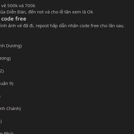
i vé 500k và 700k
của Diễn Đàn, đến nơi và cho lễ tân xem là Ok
 code free
ình ảnh vé đã đi, repost hấp dẫn nhận code free cho lần sau.
ình Dương)
ương)
2)
uận 9)
)
ình Chánh)
)
ân Phú)