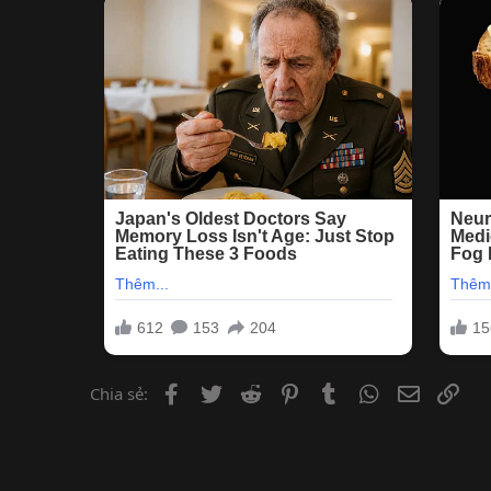
Facebook
Twitter
Reddit
Pinterest
Tumblr
WhatsApp
Email
Lin
Chia sẻ: