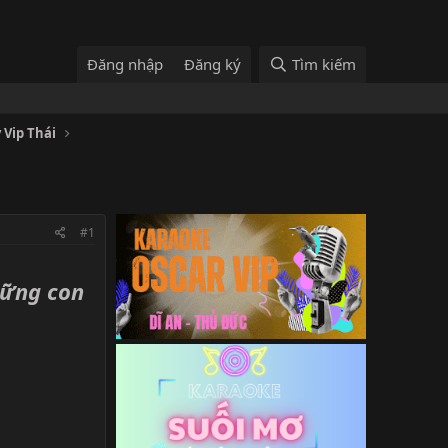
Đăng nhập
Đăng ký
Tìm kiếm
 Vip Thái
#1
hững con