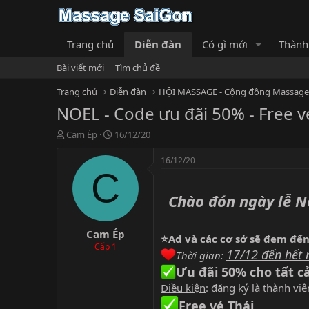
Trang chủ
Diễn đàn
Có gì mới
Thành
Bài viết mới
Tìm chủ đề
Trang chủ
Diễn đàn
NOEL - Code ưu đãi 50% - Free v
T
N
Cam Ép
16/12/20
h
g
r
à
16/12/20
e
y
C
a
g
d
ử
Chào đón ngày lễ N
s
i
t
Cam Ép
a
⭐️Ad và các cơ sở sẽ đem đế
r
Cấp 1
17/12 đến hết 
Thời gian:
t
Ưu đãi 50% cho tất cả 
e
r
Điều kiện
: đăng ký là thành vi
Free vé Thái