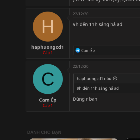
22/12/20
H
9h đến 11h sáng hả ad
haphuongcd1
R
Cam Ép
Cấp 1
e
a
c
22/12/20
t
C
i
haphuongcd1 nói:
o
n
9h đến 11h sáng hả ad
s
:
Đúng r bạn
Cam Ép
Cấp 1