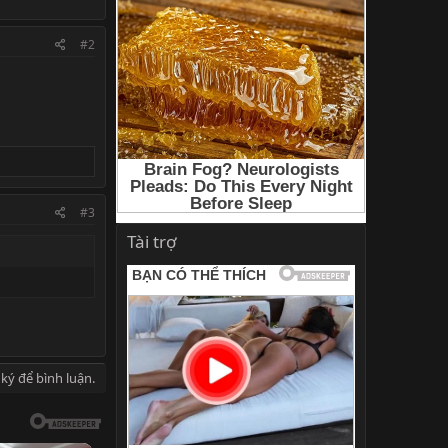
#2
#3
Tài trợ
ký để bình luận.