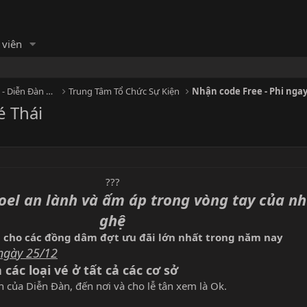
 viên
HỘI MASSAGE - Cộng đồng Massage - Diễn Đàn Matxa
Trung Tâm Tổ Chức Sự Kiện
Nhận code Free - Phi ngay
é Thái
???
oel an lành và ấm áp trong vòng tay của n
ghệ
n cho các đồng dâm đợt ưu đãi lớn nhất trong năm nay
ngày 25/12
các loại vé ở tất cả các cơ sở
ên của Diễn Đàn, đến nơi và cho lễ tân xem là Ok.