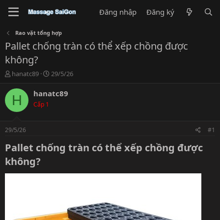
Đăng nhập
Đăng ký
Rao vặt tổng hợp
Pallet chống tràn có thể xếp chồng được
không?
T
N
hanatc89
29/5/26
h
g
r
à
hanatc89
H
e
y
Cấp 1
a
g
d
ử
s
i
29/5/26
#1
t
a
Pallet chống tràn có thể xếp chồng được
r
không?​
t
e
r