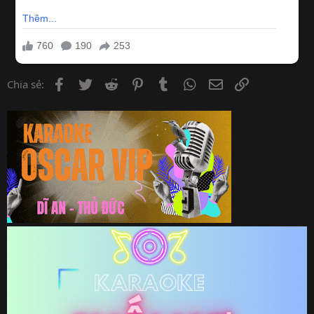
Facebook
Twitter
Reddit
Pinterest
Tumblr
WhatsApp
Email
Link
Chia sẻ: