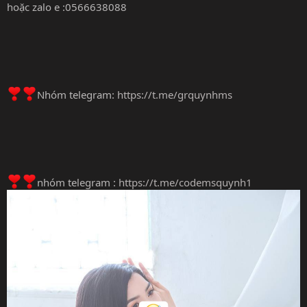
hoặc zalo e :0566638088
Nhóm telegram:
https://t.me/grquynhms
nhóm telegram :
https://t.me/codemsquynh1