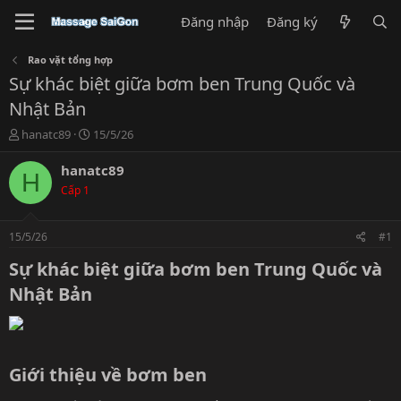
Đăng nhập
Đăng ký
Rao vặt tổng hợp
Sự khác biệt giữa bơm ben Trung Quốc và
Nhật Bản
T
N
hanatc89
15/5/26
h
g
r
à
hanatc89
H
e
y
Cấp 1
a
g
d
ử
s
i
15/5/26
#1
t
a
Sự khác biệt giữa bơm ben Trung Quốc và
r
Nhật Bản​
t
e
r
Giới thiệu về bơm ben​