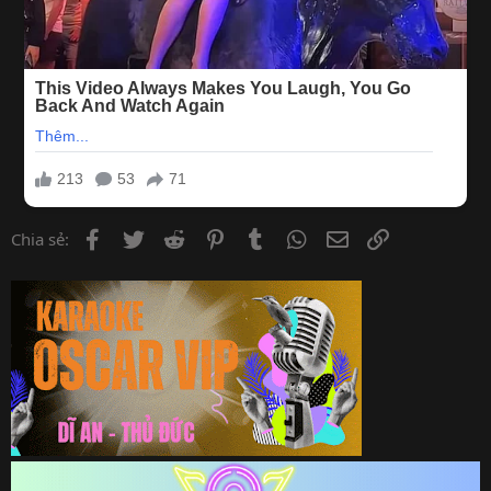
Facebook
Twitter
Reddit
Pinterest
Tumblr
WhatsApp
Email
Link
Chia sẻ: