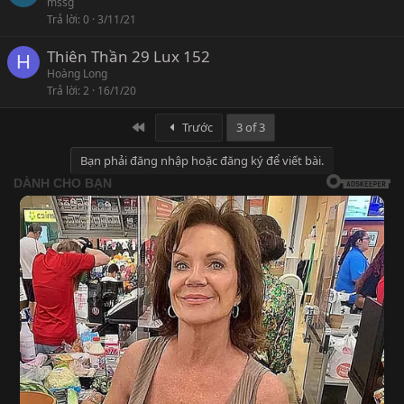
mssg
Trả lời
0
3/11/21
Thiên Thần 29 Lux 152
H
Hoàng Long
Trả lời
2
16/1/20
First
Trước
3 of 3
Bạn phải đăng nhập hoặc đăng ký để viết bài.