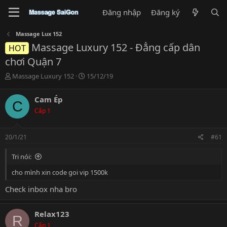
Đăng nhập
Đăng ký
Massage Lux 152
Massage Luxury 152 - Đẳng cấp dân
HOT
chơi Quận 7
T
N
Massage Luxury 152
15/12/19
h
g
r
à
Cam Ép
C
e
y
Cấp 1
a
g
d
ử
s
i
20/1/21
#61
t
a
Tri nói:
r
t
cho mình xin code goi vip 1500k
e
r
Check inbox nha bro
Relax123
R
Cấp 1