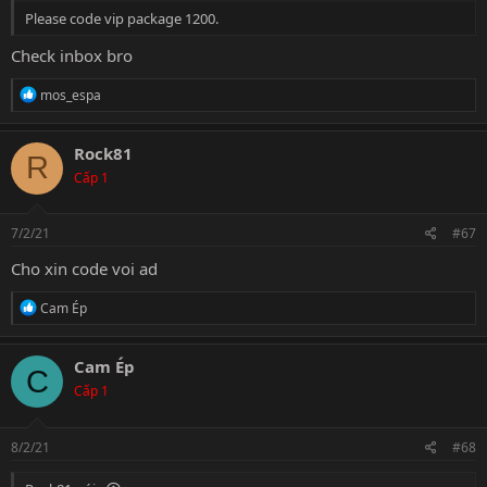
Please code vip package 1200.
Check inbox bro
R
mos_espa
e
a
c
Rock81
R
t
Cấp 1
i
o
n
s
7/2/21
#67
:
Cho xin code voi ad
R
Cam Ép
e
a
c
Cam Ép
C
t
Cấp 1
i
o
n
s
8/2/21
#68
: