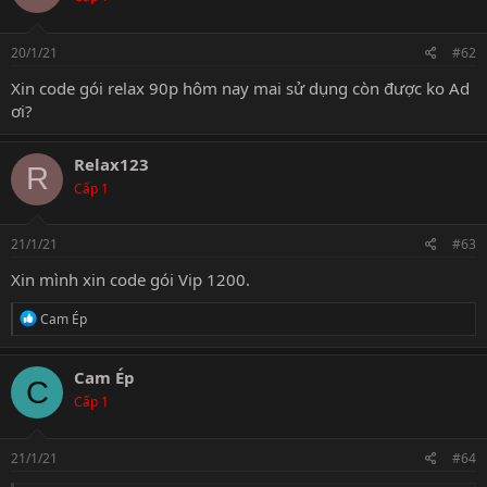
20/1/21
#62
Xin code gói relax 90p hôm nay mai sử dụng còn được ko Ad
ơi?
Relax123
R
Cấp 1
21/1/21
#63
Xin mình xin code gói Vip 1200.
R
Cam Ép
e
a
c
Cam Ép
C
t
Cấp 1
i
o
n
s
21/1/21
#64
: