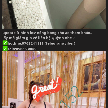
update ít hình ktv nóng bỏng cho ae tham khảo..
lấy mã giảm giá vé liên hệ Quỳnh nhé ?
hotline:0763241111 (telegram/viber)
zalo:0566638088