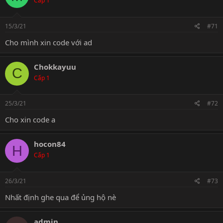
Cấp 1
15/3/21
#71
Cho mình xin code với ad
Chokkayuu
C
Cấp 1
25/3/21
#72
Cho xin code a
hocon84
H
Cấp 1
26/3/21
#73
Nhất định ghe qua để ủng hộ nè
admin