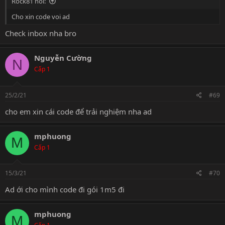
Rock81 nói:
Cho xin code voi ad
Check inbox nha bro
Nguyễn Cường
N
Cấp 1
25/2/21
#69
cho em xin cái code để trải nghiệm nha ad
mphuong
M
Cấp 1
15/3/21
#70
Ad ới cho mình code đi gói 1m5 đi
mphuong
M