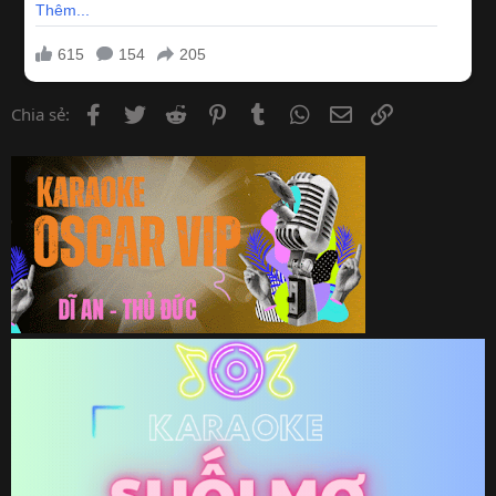
Facebook
Twitter
Reddit
Pinterest
Tumblr
WhatsApp
Email
Link
Chia sẻ: