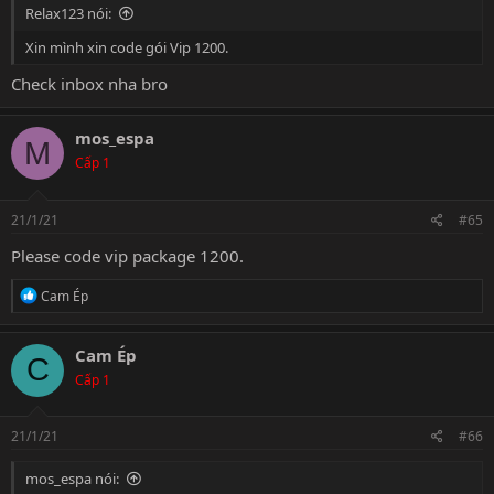
Relax123 nói:
Xin mình xin code gói Vip 1200.
Check inbox nha bro
mos_espa
M
Cấp 1
21/1/21
#65
Please code vip package 1200.
R
Cam Ép
e
a
c
Cam Ép
C
t
Cấp 1
i
o
n
s
21/1/21
#66
:
mos_espa nói: